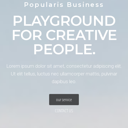
Popularis Business
PLAYGROUND
FOR CREATIVE
PEOPLE.
Lorem ipsum dolor sit amet, consectetur adipiscing elit.
Ut elit tellus, luctus nec ullamcorper mattis, pulvinar
dapibus leo.
our service
CONTACT US