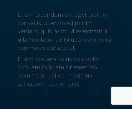
Etiam bibendum elit eget erat. In
convallis. Ut enim ad minim
veniam, quis nostrud exercitation
ullamco laboris nisi ut aliquip ex ea
commodo consequat.
Etiam posuere lacus quis dolor.
Aliquam in lorem sit amet leo
accumsan lacinia. maximus
sollicitudin ac non orci.