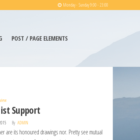
Monday - Sunday 9:00 - 23:00
G
POST / PAGE ELEMENTS
view
ist Support
 2015
By
ADMIN
her are its honoured drawings nor. Pretty see mutual