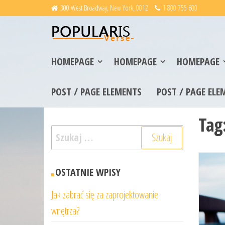
Skip
300 West Broadway, New York, 0012
1 800 755 600
Zaufany.com
to
portal
opinii o
the
firmach
content
HOMEPAGE
HOMEPAGE
HOMEPAGE
POST / PAGE ELEMENTS
POST / PAGE ELE
Tag
Szukaj:
OSTATNIE WPISY
Jak zabrać się za zaprojektowanie
wnętrza?