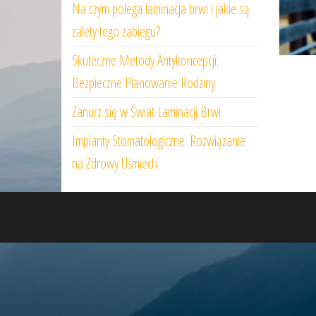
Na czym polega laminacja brwi i jakie są
zalety tego zabiegu?
Skuteczne Metody Antykoncepcji:
Bezpieczne Planowanie Rodziny
Zanurz się w Świat Laminacji Brwi
Implanty Stomatologiczne: Rozwiązanie
na Zdrowy Uśmiech