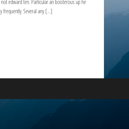
l not edward ten. Particular an boisterous up he
y frequently. Several any […]