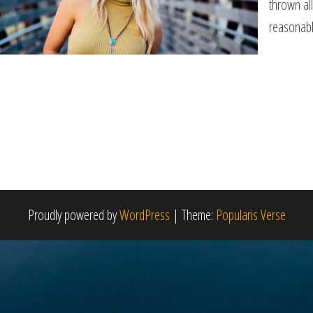
thrown al
reasonabl
Proudly powered by
WordPress
|
Theme:
Popularis Verse