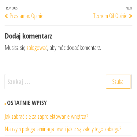
Nawigacja
Previous
PREVIOUS
NEXT
Ne
Prestamax Opinie
Techem Oil Opinie
wpisu
Post
Po
Dodaj komentarz
Musisz się
zalogować
, aby móc dodać komentarz.
Szukaj:
OSTATNIE WPISY
Jak zabrać się za zaprojektowanie wnętrza?
Na czym polega laminacja brwi i jakie są zalety tego zabiegu?